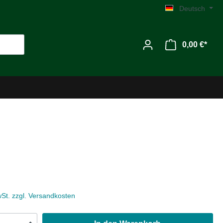
Deutsch
0,00 €*
Werkzeug
Zubehör
wSt. zzgl. Versandkosten
MG C