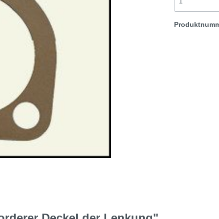
t & Sprite
Morris Minor
Produktnum
Rover TR etc
rderer Deckel der Lenkung"