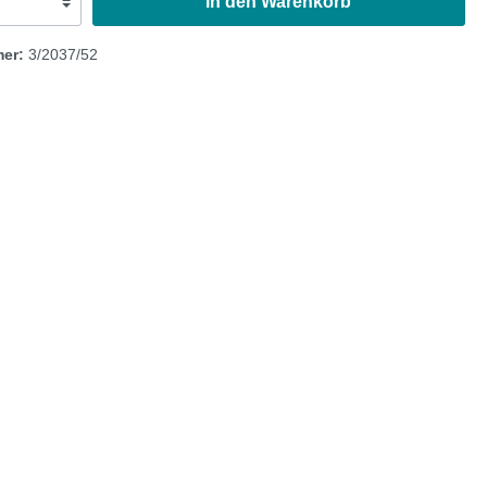
In den Warenkorb
Austin Healey
mer:
3/2037/52