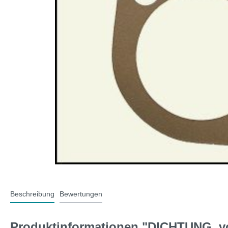
T-Typ und MG F
Midge
Jaguar
Mini 
Beschreibung
Bewertungen
Produktinformationen "DICHTUNG, vo