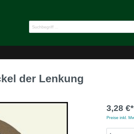
kel der Lenkung
-Dämmstoffe
Öl für Oldtimer
3,28 €*
pflege
Ersatzteile
Preise inkl. M
MG B