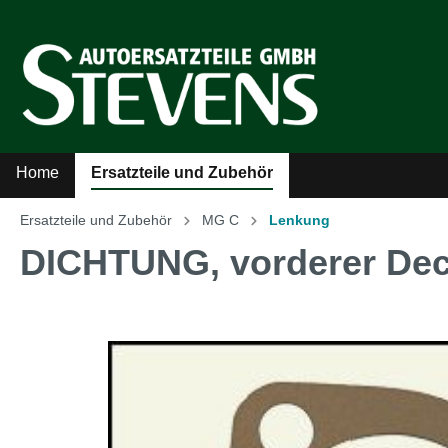
Home
Ersatzteile und Zubehör
Ersatzteile und Zubehör
MG C
Lenkung
Zur Kategorie Ersatzteile und Zubehör
DICHTUNG, vorderer Dec
Sicherheitsgurte
Auto
Kühler-Ventilatoren
Auto
Literatur
MG A