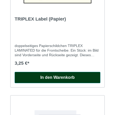
TRIPLEX Label (Papier)
doppelseitiges Papierschildchen TRIPLEX
LAMINATED für die Frontscheibe. Ein Stück: im Bild
sind Vorderseite und Rückseite gezeigt. Dieses
Papierlabel ist nicht selbstklebend, sondern wird z.B.
3,25 €*
mit einem durchsichtigem doppelseitigen
Klebestreifen innen an die Scheibe geklebt.
In den Warenkorb