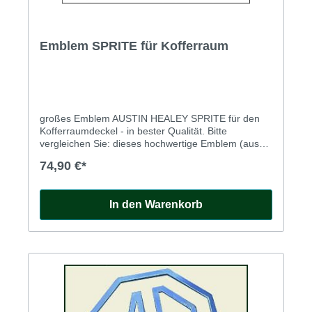
Emblem SPRITE für Kofferraum
großes Emblem AUSTIN HEALEY SPRITE für den
Kofferraumdeckel - in bester Qualität. Bitte
vergleichen Sie: dieses hochwertige Emblem (aus
den 90er Jahren) hat die korrekten großen
74,90 €*
Buchstaben und ein sehr deutlich ausgeprägtes
goldfarbenes Mittelteil.
In den Warenkorb