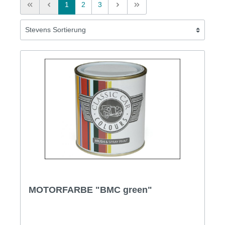
1
2
3
MOTORFARBE "BMC green"