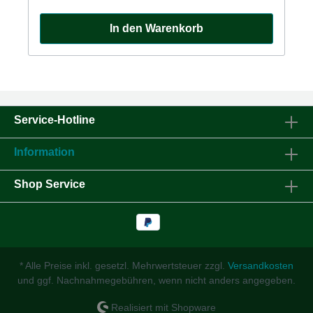
Werkzeug besteht aus einem inneren und einem
äußeren Konus aus Kunststoff, zwei Metallhülsen für
In den Warenkorb
unterschiedliche Wellendurchmesser der Maschine
und einer gewölbten Stahlscheibe.Warum kann man
Speichenräder auf herkömmlichen Wuchtmaschinen
nicht auswuchten ? Warum braucht man dazu ein
Spezialwerkzeug ? Unsere Speichenräder liegen am
Fahrzeug nur auf einer schmalen konischen Fläche
auf. Der Zentralverschluß greift die Felge von außen
und zentriert sie. Wuchten kann man das Rad nur,
Service-Hotline
wenn es auf der Wuchtmaschine ganz exakt so
gehalten wird wie am Fahrzeug. Dazu benötigt man
Information
ein Spezialwerkzeug, mit dem aber ausschließlich
Speichenräder gewuchtet werden können und nichts
anderes. Deshalb hat kaum ein Reifenhändler so ein
Shop Service
Speichenrad-Werkzeug. Immer wieder wird
versucht, die Räder mit Scheiben und Kegeln
einzuspannen. Das ist Unsinn: diese Scheiben und
Kegel liegen auf unbearbeiteten Flächen auf und
zentrieren das Rad nicht. Die Messergebnisse sind
völliger Zufall ! Der innere Kegel muss haargenau
* Alle Preise inkl. gesetzl. Mehrwertsteuer zzgl.
Versandkosten
den Winkel haben, den auch der Konus an der
und ggf. Nachnahmegebühren, wenn nicht anders angegeben.
Felge hat. Ein paar Grad zuviel oder zuwenig, und
es ist falsch. Gegenüber darf die Felge nur am
Außenrand gegriffen und zentriert werden. Kegel,
Realisiert mit Shopware