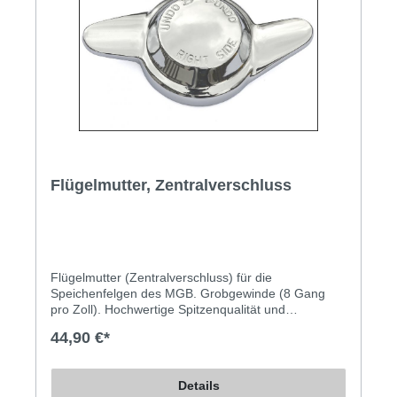
Flügelmutter, Zentralverschluss
Flügelmutter (Zentralverschluss) für die
Speichenfelgen des MGB. Grobgewinde (8 Gang
pro Zoll). Hochwertige Spitzenqualität und
makelloses Finish bieten unsere
44,90 €*
Zentralverschlussmuttern aus britischer Fertigung.
Wir führen sowohl diese Flügelmuttern, mit denen
die meisten Fahrzeuge ab Werk ausgestattet waren,
Details
als auch die für den deutschen Markt