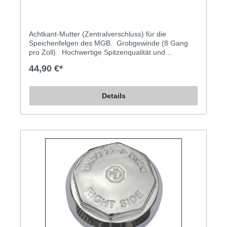
Achtkant-Mutter (Zentralverschluss) für die
Speichenfelgen des MGB. Grobgewinde (8 Gang
pro Zoll). Hochwertige Spitzenqualität und
makelloses Finish bieten unsere
44,90 €*
Zentralverschlussmuttern aus britischer Fertigung.
Wir führen sowohl Flügelmuttern, mit denen die
meisten Fahrzeuge ab Werk ausgestattet waren, als
Details
auch diese für den deutschen Markt
vorgeschriebenen Achtkantmuttern.