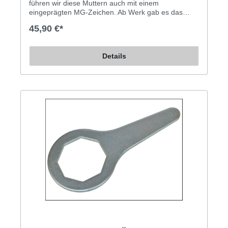
führen wir diese Muttern auch mit einem
eingeprägten MG-Zeichen. Ab Werk gab es das
damals nicht, aber manchem gefällt es so
45,90 €*
besser... Flügelmutter (Zentralverschluss) mit MG-
Zeichen für die Speichenfelgen des MGB.
Grobgewinde (8 Gang pro Zoll).
Details