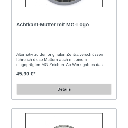
Achtkant-Mutter mit MG-Logo
Alternativ zu den originalen Zentralverschlüssen
führe ich diese Muttern auch mit einem
eingeprägten MG-Zeichen. Ab Werk gab es das
damals nicht, aber manchem gefällt es so besser...
45,90 €*
Achtkant-Mutter (Zentralverschluss) mit MG-Zeichen
für die Speichenfelgen des MGB. Grobgewinde (8
Gang pro Zoll).
Details