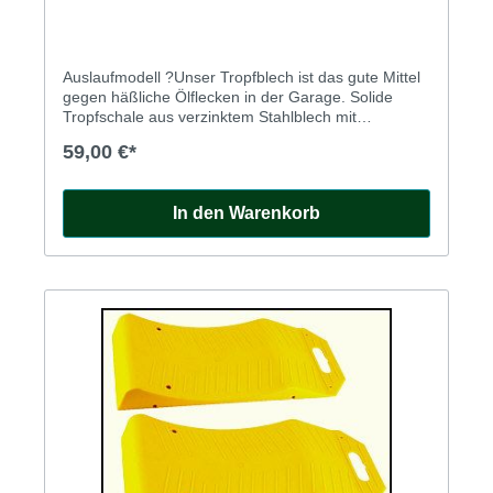
Auslaufmodell ?Unser Tropfblech ist das gute Mittel
gegen häßliche Ölflecken in der Garage. Solide
Tropfschale aus verzinktem Stahlblech mit
gebördeltem Rand. Kein Versand möglich - nur
59,00 €*
Abholung ! Es sind nur noch wenige Wannen am
Lager. Öltropfwanne groß ca. 120 x 63 cm, Nr. 210-
902
In den Warenkorb