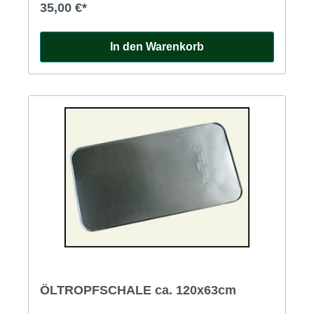
35,00 €*
ca. 19,5mm, Reflektor-Durchmesser ca. 39mm.
In den Warenkorb
ÖLTROPFSCHALE ca. 120x63cm