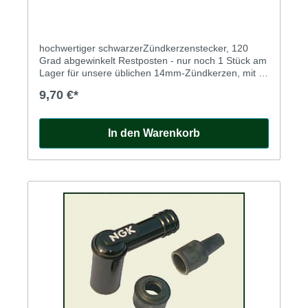
hochwertiger schwarzerZündkerzenstecker, 120
Grad abgewinkelt Restposten - nur noch 1 Stück am
Lager für unsere üblichen 14mm-Zündkerzen, mit 5
kOhm entstört.Komplett mit zwei
9,70 €*
Wasserschutzkappen, die gleichzeitig auch für
optimalen Halt des Steckers sorgen.Solide
Schraubverbindung zum Zündkabel
In den Warenkorb