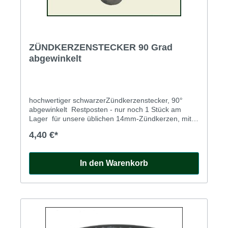
ZÜNDKERZENSTECKER 90 Grad
abgewinkelt
hochwertiger schwarzerZündkerzenstecker, 90°
abgewinkelt Restposten - nur noch 1 Stück am
Lager für unsere üblichen 14mm-Zündkerzen, mit 5
kOhm entstört.Komplett mit zwei
4,40 €*
Wasserschutzkappen, die gleichzeitig auch für
optimalen Halt des Steckers sorgen.Solide
Schraubverbindung zum Zündkabel
In den Warenkorb