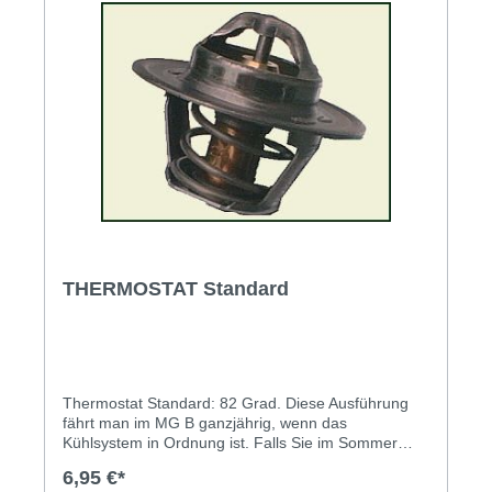
THERMOSTAT Standard
Thermostat Standard: 82 Grad. Diese Ausführung
fährt man im MG B ganzjährig, wenn das
Kühlsystem in Ordnung ist. Falls Sie im Sommer
Kühlprobleme haben oder der Motor im Winter nicht
6,95 €*
richtig warm wird, kann ein Sommer- oder Winter-