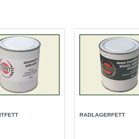
t & Sprite
Morris Minor
Rover TR etc
ITFETT
RADLAGERFETT