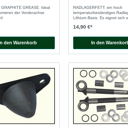
t GRAPHITE GREASE. Ideal
RADLAGERFETT, ein hoch
mieren der Vorderachse.
temperaturbeständiges Radlag
ml
Lithium-Basis. Es eignet sich wegen
seiner Wasserbeständigkeit a
14,90 €*
besonders für die Radlager klassischer
Fahrzeuge, die unzureichend
abgedichtet und Sprühwasser
In den Warenkorb
In den Warenkor
ausgesetzt sind. 500ml Dose