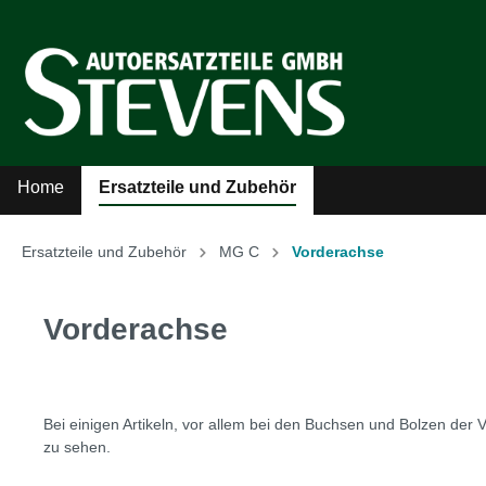
Home
Ersatzteile und Zubehör
Ersatzteile und Zubehör
MG C
Vorderachse
Zur Kategorie Ersatzteile und Zubehör
Vorderachse
Sicherheitsgurte
Auto
Kühler-Ventilatoren
Auto
Bei einigen Artikeln, vor allem bei den Buchsen und Bolzen der 
zu sehen.
Literatur
MG A