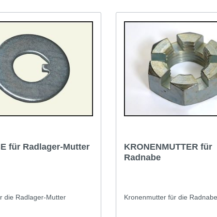
heiben zwischen Distanzstück
ring des äußeren Lagers
 Nabe einbauen und Mutter
n: Drehmoment
tthandbuch 5,5 bis 9,7 kg
spiel soll 0,05 bis
ragen. Mehr Scheiben
 das Spiel, weniger Scheiben
das Spiel. Ist das korrekte
icht, Mutter im Bereich des
 Drehmomentes festziehen,
n Schlitz der Mutter mit der
 den Splint fluchtet. Alle
hne Gewähr...
 für Radlager-Mutter
KRONENMUTTER für
Radnabe
r die Radlager-Mutter
Kronenmutter für die Radnabe