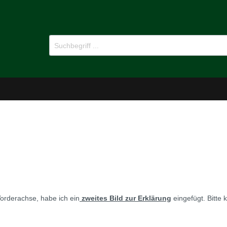
-Dämmstoffe
Öl für Oldtimer
pflege
Ersatzteile
Vorderachse, habe ich ein
zweites Bild zur Erklärung
eingefügt. Bitte 
MG B