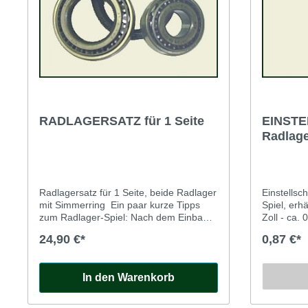
RADLAGERSATZ für 1 Seite
EINSTE
Radlage
Radlagersatz für 1 Seite, beide Radlager
Einstellsc
mit Simmerring Ein paar kurze Tipps
Spiel, erhä
zum Radlager-Spiel: Nach dem Einbau
Zoll - ca.
der neuen Radlager zuerst mit
0,127mm 0
24,90 €*
0,87 €*
Distanzstück, aber ohne
paar kurz
Einstellscheiben die Mutter festziehen,
Spiel: Na
bis die Lager angedrückt werden. Mutter
Radlager z
In den Warenkorb
lösen, Nabe abziehen, Einstellscheiben
ohne Einst
zwischen Distanzstück und Innenring
festziehen
des äußeren Lagers beilegen. Nabe
werden. Mu