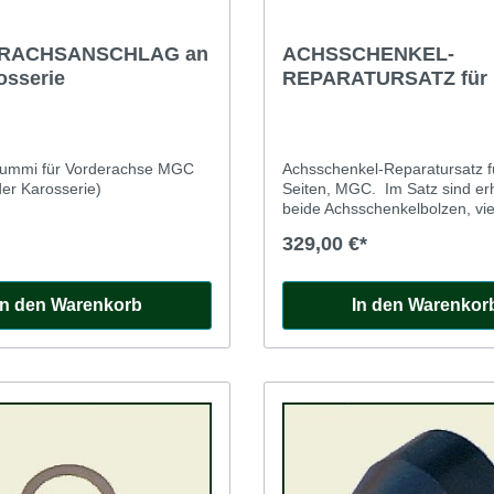
RACHSANSCHLAG an
ACHSSCHENKEL-
osserie
REPARATURSATZ für
ummi für Vorderachse MGC
Achsschenkel-Reparatursatz f
er Karosserie)
Seiten, MGC. Im Satz sind erhalten:
beide Achsschenkelbolzen, vi
für die Achsschenkelbolzen, Gummiringe
329,00 €*
und Einstellscheiben für das 
In den Warenkorb
In den Warenkor