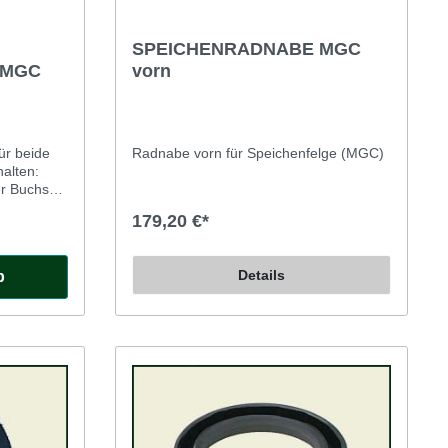
SPEICHENRADNABE MGC
 MGC
vorn
ür beide
Radnabe vorn für Speichenfelge (MGC)
er Buchsen
179,20 €*
Höhenspiel
Details
b