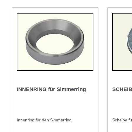
einbauen und Mutter
Einstellsc
festziehen: Drehmoment
und Innen
lt.Werkstatthandbuch 5,5 bis 9,7 kg
beilegen.
m. Das Axialspiel soll 0,05 bis
festziehe
0,1mm betragen. Mehr Scheiben
lt.Werksta
vergrößern das Spiel, weniger Scheiben
m.Das Axial
verringern das Spiel. Diese
0,1mm bet
Einstellscheiben führen wir in drei
vergrößern
verschiedenen Stärken. Ist das korrekte
verringern 
Spiel erreicht, Mutter im Bereich des
Spiel erre
genannten Drehmomentes festziehen,
genannten
so dass ein Schlitz der Mutter mit der
so dass ei
Bohrung für den Splint fluchtet. Alle
Bohrung für
Angaben ohne Gewähr...
Angaben o
INNENRING für Simmerring
SCHEIBE
Innenring für den Simmerring
Scheibe fü