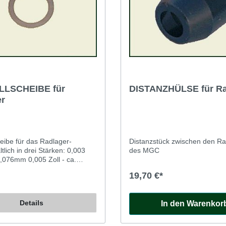
LLSCHEIBE für
DISTANZHÜLSE für Ra
r
heibe für das Radlager-
Distanzstück zwischen den Ra
ltlich in drei Stärken: 0,003
des MGC
 0,076mm 0,005 Zoll - ca.
,010 Zoll - ca. 0,254mm Ein
19,70 €*
e Tipps zum Radlager-
ch dem Einbau der neuen
uerst mit Distanzstück, aber
Details
In den Warenkor
ellscheiben die Mutter
, bis die Lager angedrückt
tter lösen, Nabe abziehen,