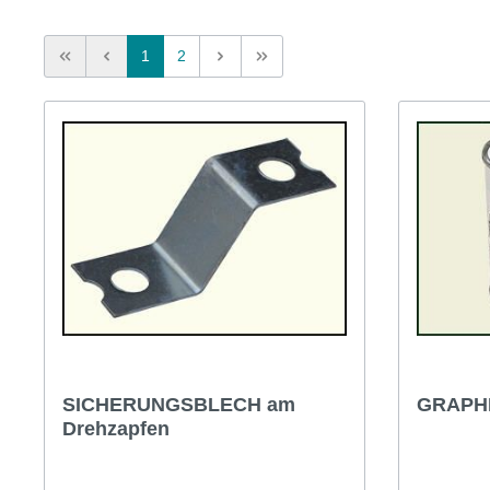
T-Typ und MG F
Midge
1
2
Jaguar
Mini 
SICHERUNGSBLECH am
GRAPH
Drehzapfen