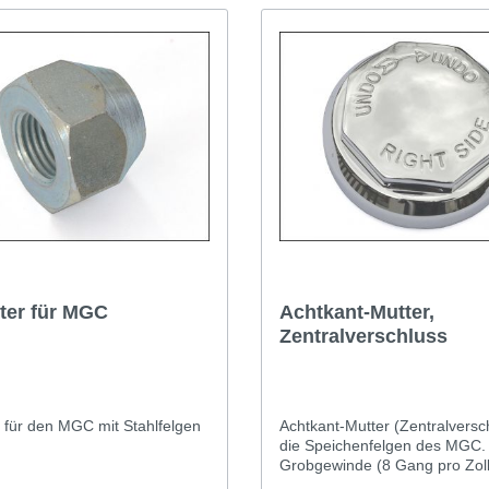
t & Sprite
Morris Minor
Rover TR etc
ter für MGC
Achtkant-Mutter,
Zentralverschluss
 für den MGC mit Stahlfelgen
Achtkant-Mutter (Zentralversch
die Speichenfelgen des MGC
Grobgewinde (8 Gang pro Zol
Hochwertige Spitzenqualität u