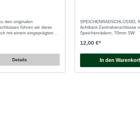
 zu den originalen
SPEICHENRADSCHLÜSSEL f
schlüssen führen wir diese
Achtkant-Zentralverschlüsse 
uch mit einem eingeprägten
Speichenrädern, 70mm SW
n. Ab Werk gab es das
12,00 €*
ht, aber manchem gefällt es
.. Flügelmutter
rschluss) mit MG-Zeichen für
Details
In den Warenkor
henfelgen des MGC.
e (8 Gang pro Zoll).