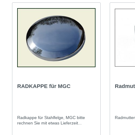
T-Typ und MG F
Midge
Jaguar
Mini 
RADKAPPE für MGC
Radmut
Radkappe für Stahlfelge, MGC bitte
Radmutter
rechnen Sie mit etwas Lieferzeit...