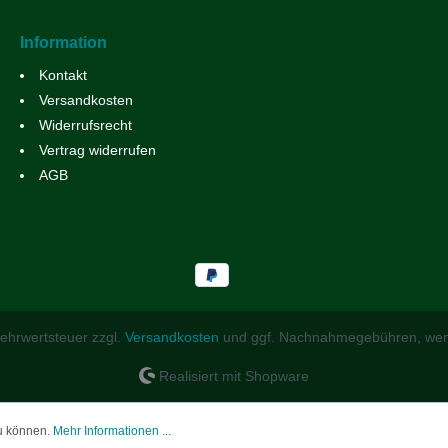
Information
Kontakt
Versandkosten
Widerrufsrecht
Vertrag widerrufen
AGB
 Mehrwertsteuer zzgl.
Versandkosten
und ggf. Nachnahmegebühren, wen
Realisiert mit Shopware
zu können.
Mehr Informationen ...