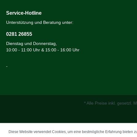
herkömmlichen Wuchtmaschinen nicht
auswuchten ? Warum braucht man dazu
ein Spezialwerkzeug ? Unsere
Service-Hotline
Speichenräder liegen am Fahrzeug nur
auf einer schmalen konischen Fläche
Unterstützung und Beratung unter:
auf. Der Zentralverschluß greift die
Felge von außen und zentriert sie.
0281 26855
Wuchten kann man das Rad nur, wenn
Dienstag und Donnerstag,
es auf der Wuchtmaschine ganz exakt
so gehalten wird wie am Fahrzeug. Dazu
10:00 - 11:00 Uhr & 15:00 - 16:00 Uhr
benötigt man ein Spezialwerkzeug, mit
dem aber ausschließlich Speichenräder
-
gewuchtet werden können und nichts
anderes. Deshalb hat kaum ein
Reifenhändler so ein Speichenrad-
Werkzeug. Immer wieder wird versucht,
die Räder mit Scheiben und Kegeln
einzuspannen. Das ist Unsinn: diese
Scheiben und Kegel liegen auf
* Alle Preise inkl. gesetzl.
unbearbeiteten Flächen auf und
zentrieren das Rad nicht. Die
Messergebnisse sind völliger Zufall ! Der
innere Kegel muss haargenau den
Winkel haben, den auch der Konus an
Diese Website verwendet Cookies, um eine bestmögliche Erfahrung bieten 
der Felge hat. Ein paar Grad zuviel oder