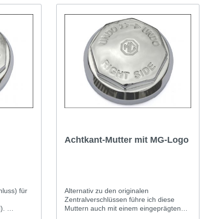
Austin Healey
Achtkant-Mutter mit MG-Logo
luss) für
Alternativ zu den originalen
.
Zentralverschlüssen führe ich diese
l).
Muttern auch mit einem eingeprägten
nd
MG-Zeichen. Ab Werk gab es das