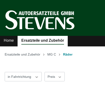
Home
Ersatzteile und Zubehör
Ersatzteile und Zubehör
MG C
Räder
Zur Kategorie Ersatzteile und Zubehör
Sicherheitsgurte
Auto
in Fahrtrichtung
Preis
Kühler-Ventilatoren
Auto
Literatur
MG A