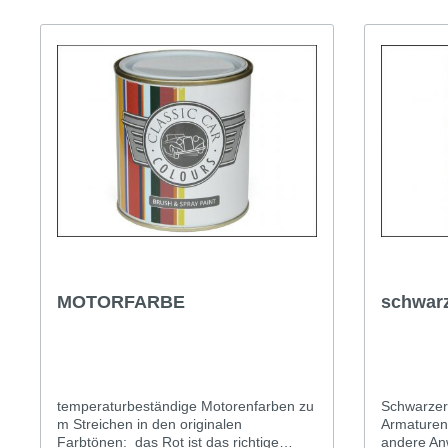
T-Typ und MG F
Midge
Jaguar
Mini 
MOTORFARBE
schwar
temperaturbeständige Motorenfarben zu
Schwarzer 
m Streichen in den originalen
Armaturenb
Farbtönen: das Rot ist das richtige
andere An