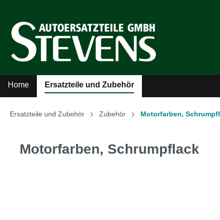
Home
Ersatzteile und Zubehör
Ersatzteile und Zubehör
Zubehör
Motorfarben, Schrumpf
Zur Kategorie Ersatzteile und Zubehör
Motorfarben, Schrumpflack
Sicherheitsgurte
Auto
Kühler-Ventilatoren
Auto
Literatur
MG A