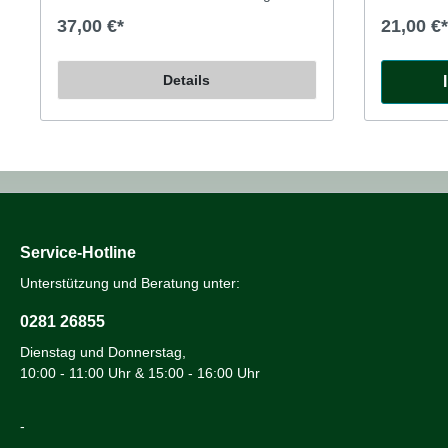
"Maroon" der frühen MG-Motoren,
Kamerageh
37,00 €*
21,00 €*
das BMC-Grün ist genau das dunkle oliv
Spraydose
von Austin, Morris, Mini, Sprite, Midget
leicht zu 
usw., das Metallic Grün ist das korrekte
schöne gle
Details
helle Grün für MGC, 1275er Sprite und
Oberfläche
Midget, und für Austin-Healey. Grosse
unsere deu
500ml-Dose.
Service-Hotline
Unterstützung und Beratung unter:
0281 26855
Dienstag und Donnerstag,
10:00 - 11:00 Uhr & 15:00 - 16:00 Uhr
-