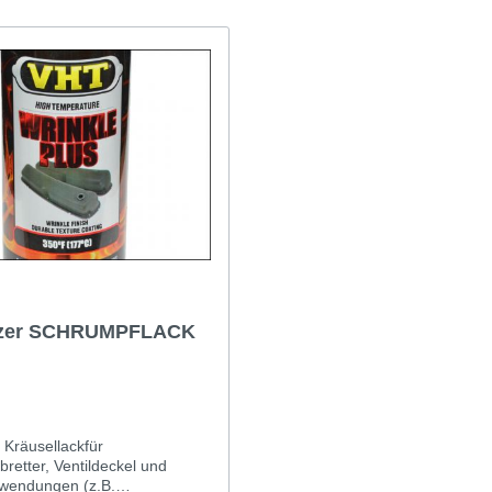
t & Sprite
Morris Minor
Rover TR etc
zer SCHRUMPFLACK
Kräusellackfür
retter, Ventildeckel und
wendungen (z.B.