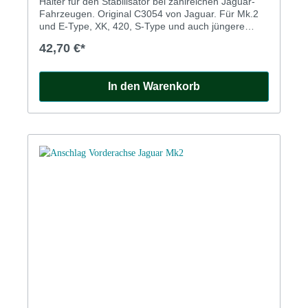
Halter für den Stabilisator bei zahlreichen Jaguar-
Fahrzeugen. Original C3054 von Jaguar. Für Mk.2
und E-Type, XK, 420, S-Type und auch jüngere
Modelle. Nur noch 2 Stück verfügbar. Bracket for
42,70 €*
anti roll bar. Genuine new Jaguar part no. C3054.
Only 2 available.
In den Warenkorb