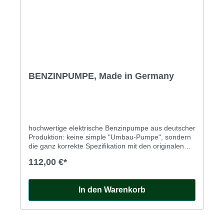
BENZINPUMPE, Made in Germany
hochwertige elektrische Benzinpumpe aus deutscher
Produktion: keine simple "Umbau-Pumpe", sondern
die ganz korrekte Spezifikation mit den originalen
Hohlschrauben-Anschlüssen für die Benzinleitungen.
112,00 €*
Für Plus und für Minus an Masse. Diese Pumpe ist
geeignet für die folgenden Fahrzeugtypen: Jaguar
E-Type 4,2 Jaguar MK2 2,4; 3,4; 3,8 Daimler 250 V8
In den Warenkorb
Jaguar 420 und Mk.10 4,2 Jaguar XJ 6 2,8 und 4,2