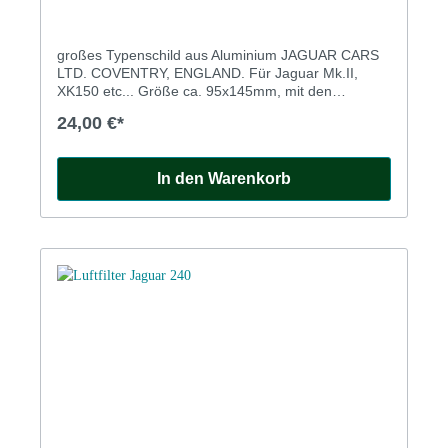
großes Typenschild aus Aluminium JAGUAR CARS
LTD. COVENTRY, ENGLAND. Für Jaguar Mk.II,
XK150 etc... Größe ca. 95x145mm, mit den
Ölempfehlungen sowie Feldern zum Eintrag von
24,00 €*
Chassis no., engine no., Body no., gear box no.,
valve clearance.
In den Warenkorb