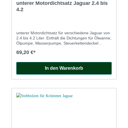
unterer Motordichtsatz Jaguar 2.4 bis
4.2
unterer Motordichtsatz für verschiedene Jaguar von
2.4 bis 4.2 Liter. Enthält die Dichtungen für Ölwanne,
Ölpumpe, Wasserpumpe, Steuerkettendeckel
etc. Für E Type Serie 1 und frühe Serie 2, Mk2 ab
69,20 €*
Motornummer KJ2791 (3.4) und LC8068 (3.8) u.a.
In den Warenkorb