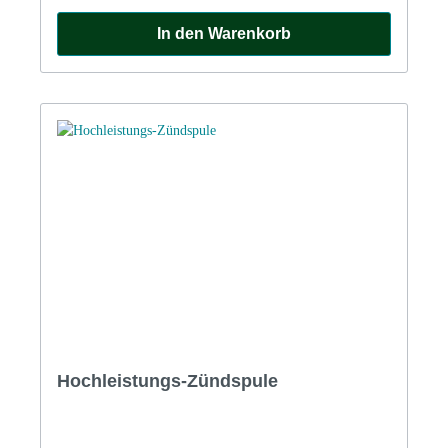
Unterbrecherkontakte und Zündkerzen vorzubeugen
und Zündaussetzer bei höheren Drehzahlen zu
In den Warenkorb
vermeiden, sollten Sie die Zündspule unbedingt
korrekt anschliessen. Moderne Zündspulen sind
markiert mit '+' und '-' für Plus und Minus, die
originalen Zündspulen mit 'SW' für
Switch=Zündschalter und 'CB' für
ContactBreaker=Unterbrecherkontakt. MINUS AN
MASSE: Kabel vom Zündschalter an 'CB' oder '+'.
Kabel vom Unterbrecherkontakt an 'SW' oder '-'.
Hochleistungs-Zündspule