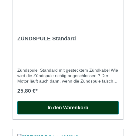
ZÜNDSPULE Standard
Zündspule Standard mit gestecktem Zündkabel Wie
wird die Zündspule richtig angeschlossen ? Der
Motor läuft auch dann, wenn die Zündspule falsch
verkabelt ist. Um allerdings erhöhtem Verschleiß der
25,80 €*
Unterbrecherkontakte und Zündkerzen vorzubeugen
und Zündaussetzer bei höheren Drehzahlen zu
vermeiden, sollten Sie die Zündspule unbedingt
In den Warenkorb
korrekt anschliessen. Moderne Zündspulen sind
markiert mit '+' und '-' für Plus und Minus, die
originalen Zündspulen mit 'SW' für
Switch=Zündschalter und 'CB' für
ContactBreaker=Unterbrecherkontakt. MINUS AN
MASSE: Kabel vom Zündschalter an 'CB' oder '+'.