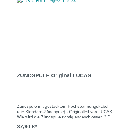
Kabel vom Unterbrecherkontakt an 'SW' oder '-'.
ZÜNDSPULE Original LUCAS
Zündspule mit gestecktem Hochspannungskabel
(die Standard-Zündspule) - Originalteil von LUCAS
Wie wird die Zündspule richtig angeschlossen ? Der
Motor läuft auch dann, wenn die Zündspule falsch
37,90 €*
verkabelt ist. Um allerdings erhöhtem Verschleiß der