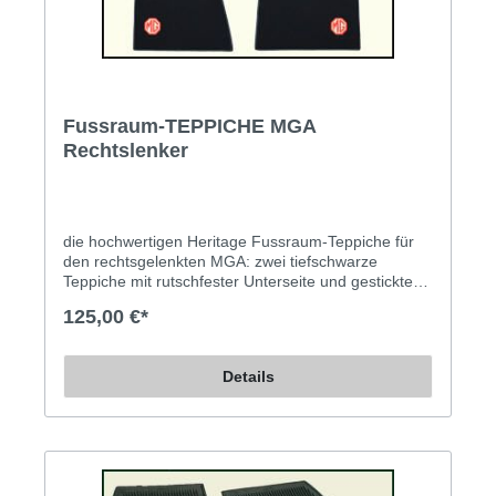
Fussraum-TEPPICHE MGA
Rechtslenker
die hochwertigen Heritage Fussraum-Teppiche für
den rechtsgelenkten MGA: zwei tiefschwarze
Teppiche mit rutschfester Unterseite und gesticktem
(!) MG-Emblem Gute Qualität, gute
125,00 €*
Passgenauigkeit. Die Teppiche sind schwarz und mit
Kunstleder eingefaßt. Diese Umrandung ist in
schwarz und in rot erhältlich.
Details