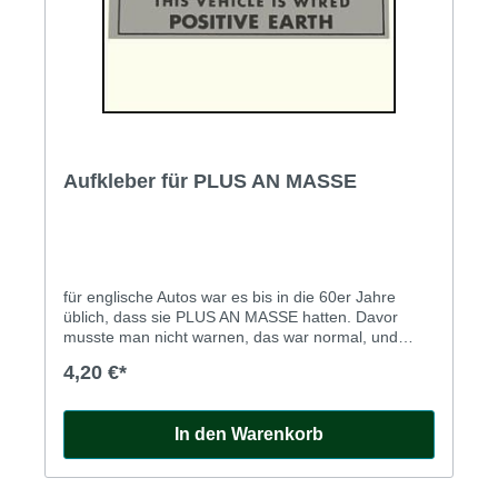
Aufkleber für PLUS AN MASSE
für englische Autos war es bis in die 60er Jahre
üblich, dass sie PLUS AN MASSE hatten. Davor
musste man nicht warnen, das war normal, und
daher ist dieser Aufkleber auch nicht
4,20 €*
original. Heutzutage ist es aber ganz sinnvoll, darauf
hinzuweisen, wenn ein klassischer Brite so verkabelt
ist, und dazu haben wir diesen
In den Warenkorb
Aufkleber: Sticker POSITIVE EARTH für Briten
mit PLUS AN MASSE silbern mit schwarzer Schrift,
ca. 25x95mm hochglänzender Kunststoff-Aufkleber
in Top-Qualität.