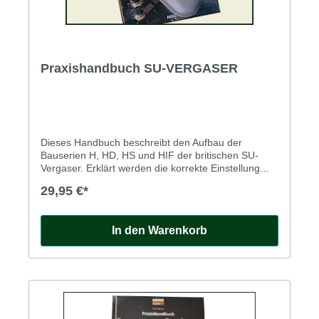
Praxishandbuch SU-VERGASER
Dieses Handbuch beschreibt den Aufbau der
Bauserien H, HD, HS und HIF der britischen SU-
Vergaser. Erklärt werden die korrekte Einstellung
sowie Optimierung dieser Vergaser, ergänzt durch
29,95 €*
zahlreiche Tipps und Tricks. Illustriert und erklärt mit
vielen Fotos und Zeichnungen.Ein wirklich sehr
hilfreiches Handbuch für Fahrer britischer Klassiker
In den Warenkorb
mit SU-Vergasern...