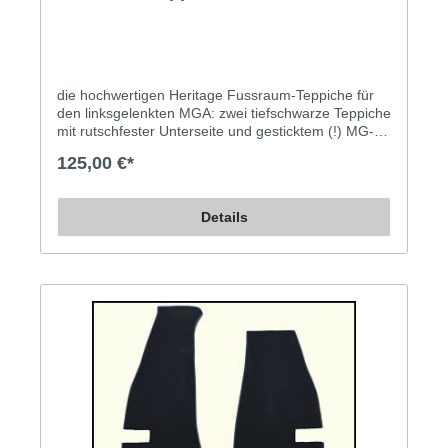
die hochwertigen Heritage Fussraum-Teppiche für
den linksgelenkten MGA: zwei tiefschwarze Teppiche
mit rutschfester Unterseite und gesticktem (!) MG-
Emblem Gute Qualität, gute Passgenauigkeit. Die
125,00 €*
Teppiche sind schwarz und mit Kunstleder eingefaßt.
Diese Umrandung ist in schwarz und in rot
erhältlich.
Details