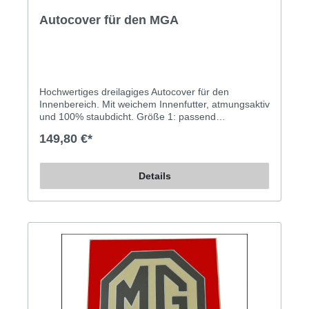
Autocover für den MGA
Hochwertiges dreilagiges Autocover für den
Innenbereich. Mit weichem Innenfutter, atmungsaktiv
und 100% staubdicht. Größe 1: passend
zugeschnitten für zweisitzige Sportwagen bis 410cm
149,80 €*
Länge, wie z.B. MGA, MGB, MGC, MX5, Austin-
Healey, Spider, Barchetta, Audi TT und
andere. Maße: 410x155x125cm. Farben: rot, grün,
Details
blau.