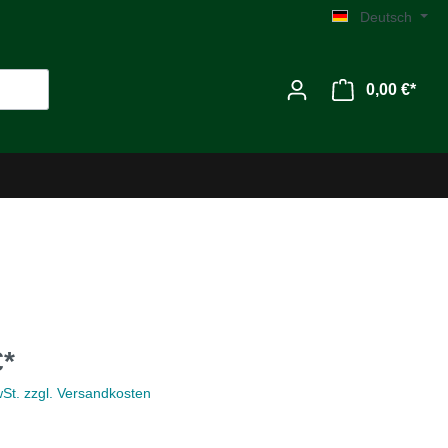
Deutsch
0,00 €*
Werkzeug
€*
Zubehör
wSt. zzgl. Versandkosten
MG C