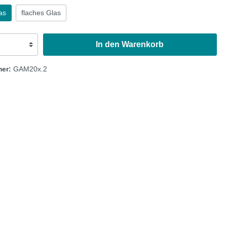
as
flaches Glas
Austin Healey
In den Warenkorb
mer:
GAM20x.2