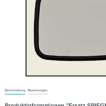
T-Typ und MG F
Midge
Jaguar
Mini 
Beschreibung
Bewertungen
Produktinformationen "Ersatz SPIEG