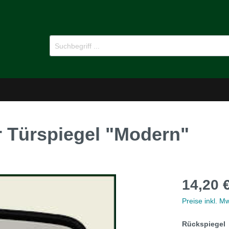
 Türspiegel "Modern"
-Dämmstoffe
Öl für Oldtimer
14,20 
pflege
Ersatzteile
Preise inkl. M
MG B
Rückspiegel