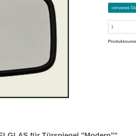
convexes Gl
t & Sprite
Morris Minor
Rover TR etc
Produktnum
ELGLAS für Türspiegel "Modern""