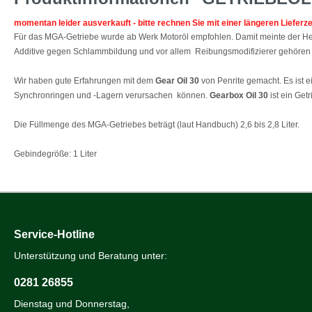
momentan leider ausverkauft - bitte rechnen Sie mit einer längeren Lieferz
Für das MGA-Getriebe wurde ab Werk Motoröl empfohlen. Damit meinte der Herst
Additive gegen Schlammbildung und vor allem Reibungsmodifizierer gehören n
Wir haben gute Erfahrungen mit dem
Gear Oil 30
von Penrite gemacht. Es ist 
Synchronringen und -Lagern verursachen können.
Gearbox Oil 30
ist ein Ge
Die Füllmenge des MGA-Getriebes beträgt (laut Handbuch) 2,6 bis 2,8 Liter.
Gebindegröße: 1 Liter
Service-Hotline
Unterstützung und Beratung unter:
0281 26855
Dienstag und Donnerstag,