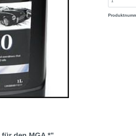
t & Sprite
Morris Minor
Produktnum
Rover TR etc
für den MGA *"