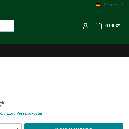
Deutsch
0,00 €*
Werkzeug
€*
Zubehör
wSt. zzgl. Versandkosten
MG C