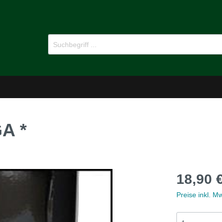
A *
-Dämmstoffe
Öl für Oldtimer
18,90 
pflege
Ersatzteile
Preise inkl. M
MG B