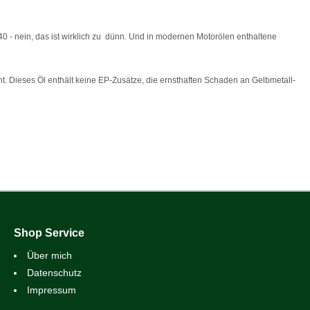
0 - nein, das ist wirklich zu dünn. Und in modernen Motorölen enthaltene
ht. Dieses Öl enthält keine EP-Zusätze, die ernsthaften Schaden an Gelbmetall-
Shop Service
Über mich
Datenschutz
Impressum