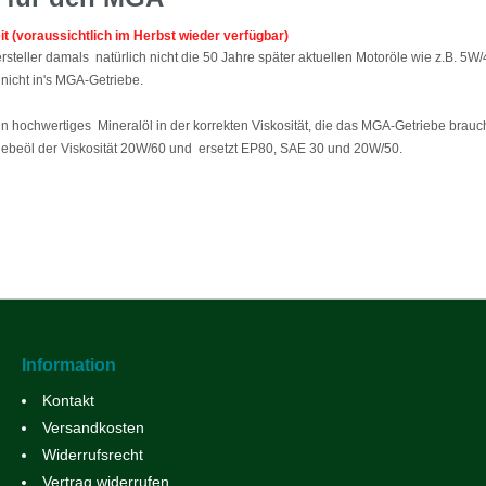
eit (voraussichtlich im Herbst wieder verfügbar)
eller damals natürlich nicht die 50 Jahre später aktuellen Motoröle wie z.B. 5W/4
icht in's MGA-Getriebe.
ein hochwertiges Mineralöl in der korrekten Viskosität, die das MGA-Getriebe brauc
triebeöl der Viskosität 20W/60 und ersetzt EP80, SAE 30 und 20W/50.
Information
Kontakt
Versandkosten
Widerrufsrecht
Vertrag widerrufen