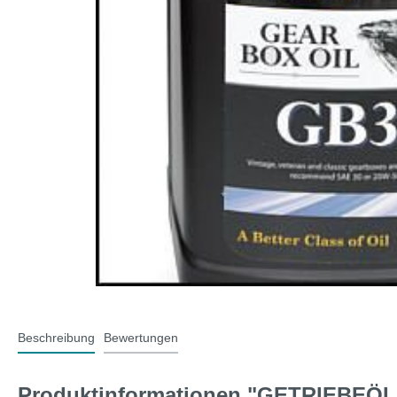
T-Typ und MG F
Midge
Jaguar
Mini 
Beschreibung
Bewertungen
Produktinformationen "GETRIEBEÖL 