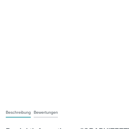
T-Typ und MG F
Midge
Jaguar
Mini 
Beschreibung
Bewertungen