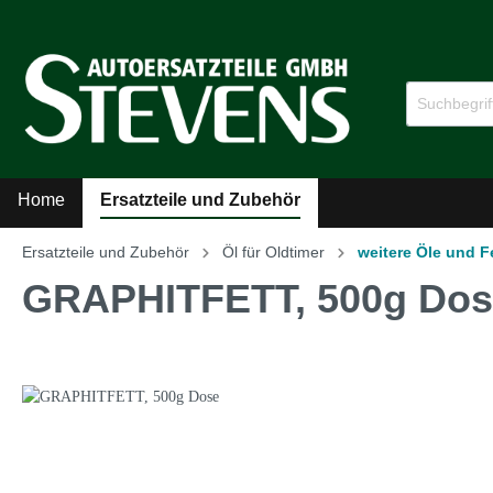
Home
Ersatzteile und Zubehör
Ersatzteile und Zubehör
Öl für Oldtimer
weitere Öle und F
Zur Kategorie Ersatzteile und Zubehör
GRAPHITFETT, 500g Dos
Sicherheitsgurte
Auto
Kühler-Ventilatoren
Auto
Literatur
MG A