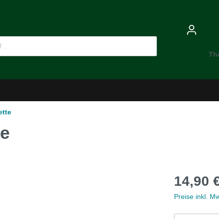
Th
ette
e
-Dämmstoffe
Öl für Oldtimer
14,90 
pflege
Ersatzteile
Preise inkl. M
MG B