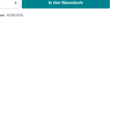
In den Warenkorb
Austin Healey
mer:
4GRG500