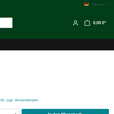
Deutsch
0,00 €*
Werkzeug
Zubehör
wSt. zzgl. Versandkosten
MG C