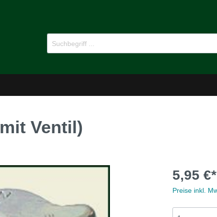
t Ventil)
-Dämmstoffe
Öl für Oldtimer
5,95 €*
pflege
Ersatzteile
Preise inkl. M
MG B