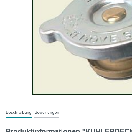
T-Typ und MG F
Midge
Jaguar
Mini 
Beschreibung
Bewertungen
Produktinformationen "KÜHLERDECKE