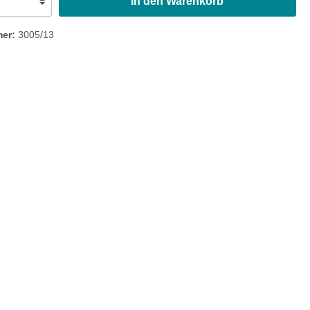
In den Warenkorb
Austin Healey
mer:
3005/13