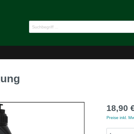
kung
-Dämmstoffe
Öl für Oldtimer
18,90 
pflege
Ersatzteile
Preise inkl. M
MG B