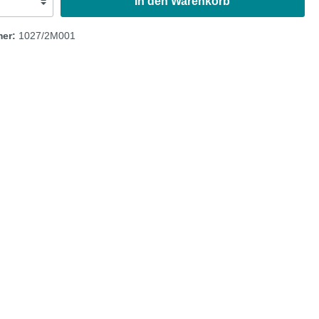
In den Warenkorb
Austin Healey
mer:
1027/2M001