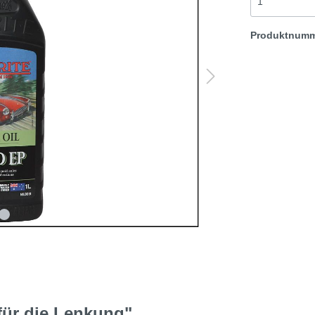
t & Sprite
Morris Minor
Produktnum
Rover TR etc
für die Lenkung"