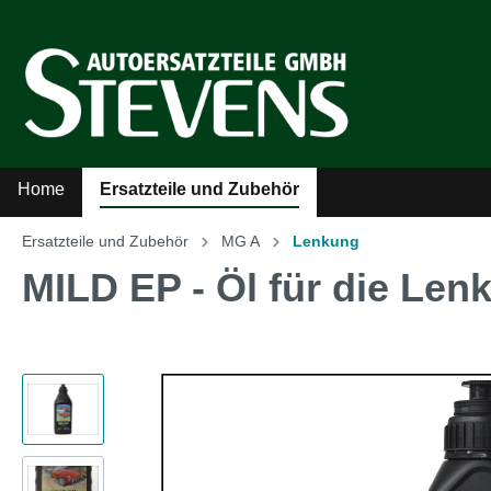
Home
Ersatzteile und Zubehör
Ersatzteile und Zubehör
MG A
Lenkung
Zur Kategorie Ersatzteile und Zubehör
MILD EP - Öl für die Len
Sicherheitsgurte
Auto
Kühler-Ventilatoren
Auto
Literatur
MG A