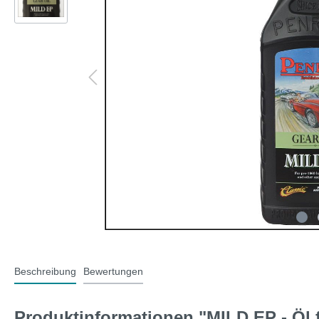
T-Typ und MG F
Midge
Jaguar
Mini 
Beschreibung
Bewertungen
Produktinformationen "MILD EP - Öl 