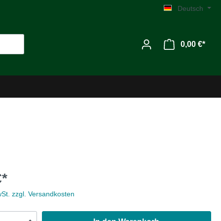
Deutsch
0,00 €*
Werkzeug
€*
Zubehör
wSt. zzgl. Versandkosten
MG C