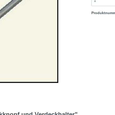
t & Sprite
Morris Minor
Produktnum
Rover TR etc
kknopf und Verdeckhalter"