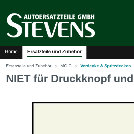
Home
Ersatzteile und Zubehör
Ersatzteile und Zubehör
MG C
Verdecke & Spritzdecken
Zur Kategorie Ersatzteile und Zubehör
NIET für Druckknopf und
Sicherheitsgurte
Auto
Kühler-Ventilatoren
Auto
Literatur
MG A