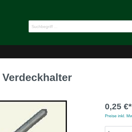
 Verdeckhalter
-Dämmstoffe
Öl für Oldtimer
0,25 €*
pflege
Ersatzteile
Preise inkl. M
MG B