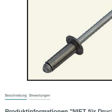
T-Typ und MG F
Midge
Jaguar
Mini 
Beschreibung
Bewertungen
Produktinformationen "NIET für Druc