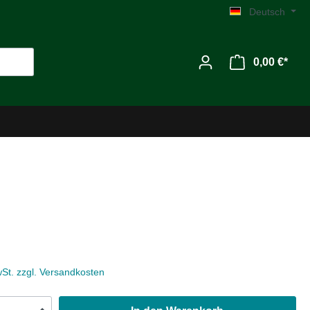
Deutsch
0,00 €*
Werkzeug
Zubehör
wSt. zzgl. Versandkosten
MG C