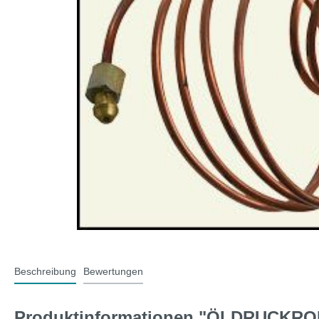
T-Typ und MG F
Midge
Jaguar
Mini 
Beschreibung
Bewertungen
Produktinformationen "ÖLDRUCKRO