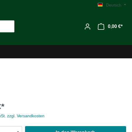
Deutsch
0,00 €*
Werkzeug
€*
Zubehör
wSt. zzgl. Versandkosten
MG C