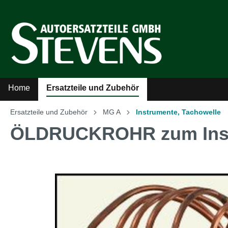
Home
Ersatzteile und Zubehör
Ersatzteile und Zubehör
MG A
Instrumente, Tachowelle
Zur Kategorie Ersatzteile und Zubehör
ÖLDRUCKROHR zum Ins
Sicherheitsgurte
Auto
Kühler-Ventilatoren
Auto
Literatur
MG A