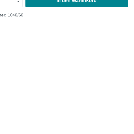
In den Warenkorb
Austin Healey
mer:
1040/60