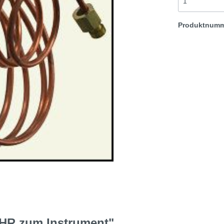
t & Sprite
Morris Minor
Produktnum
Rover TR etc
HR zum Instrument"