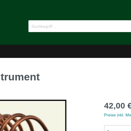
trument
-Dämmstoffe
Öl für Oldtimer
42,00 
pflege
Ersatzteile
Preise inkl. M
MG B