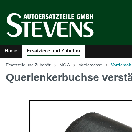
Home
Ersatzteile und Zubehör
Ersatzteile und Zubehör
MG A
Vorderachse
Vorderach
Zur Kategorie Ersatzteile und Zubehör
Querlenkerbuchse verstä
Sicherheitsgurte
Auto
Kühler-Ventilatoren
Auto
Literatur
MG A