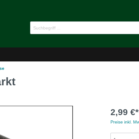
se
rkt
-Dämmstoffe
Öl für Oldtimer
2,99 €*
pflege
Ersatzteile
Preise inkl. M
MG B