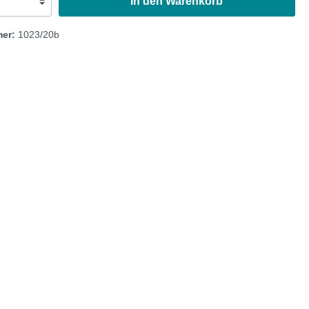
In den Warenkorb
mer:
1023/20b
Austin Healey