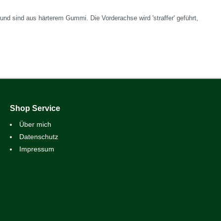
nd sind aus härterem Gummi. Die Vorderachse wird 'straffer' geführt,
Shop Service
Über mich
Datenschutz
Impressum