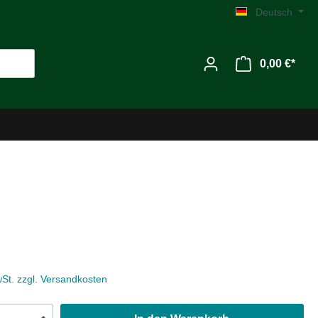
Deutsch
0,00 €*
Werkzeug
Zubehör
wSt. zzgl. Versandkosten
MG C