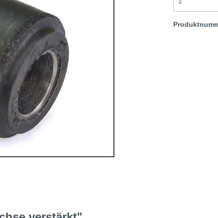
Vorderachse
Produktnum
t & Sprite
Morris Minor
Rover TR etc
hse verstärkt"