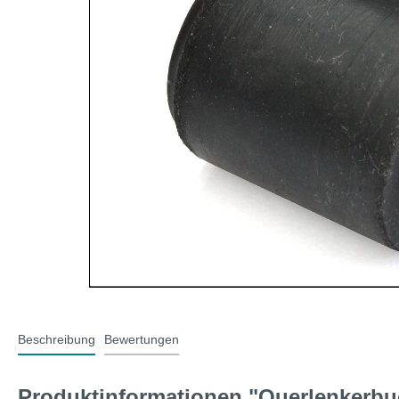
T-Typ und MG F
Midge
Jaguar
Mini 
Beschreibung
Bewertungen
Produktinformationen "Querlenkerbuc