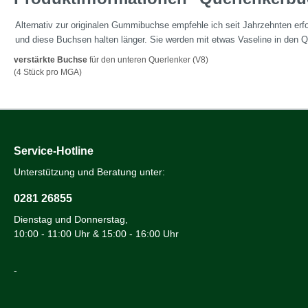
Alternativ zur originalen Gummibuchse empfehle ich seit Jahrzehnten erf
und diese Buchsen halten länger. Sie werden mit etwas Vaseline in den 
verstärkte Buchse
für den unteren Querlenker (V8)
(4 Stück pro MGA)
Service-Hotline
Unterstützung und Beratung unter:
0281 26855
Dienstag und Donnerstag,
10:00 - 11:00 Uhr & 15:00 - 16:00 Uhr
-