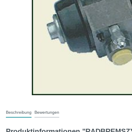
T-Typ und MG F
Midge
Jaguar
Mini 
Beschreibung
Bewertungen
Produktinformationen "RADBREMSZ