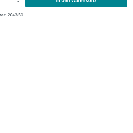
In den Warenkorb
mer:
2043/60
Austin Healey