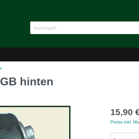
n
B hinten
-Dämmstoffe
Öl für Oldtimer
15,90 
pflege
Ersatzteile
Preise inkl. M
MG B