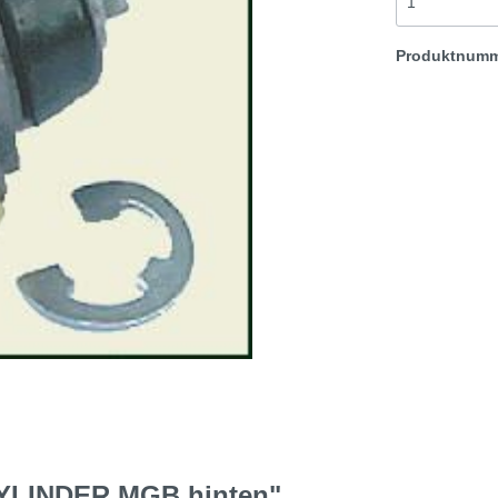
Bremse hinten
Produktnum
t & Sprite
Morris Minor
Rover TR etc
YLINDER MGB hinten"