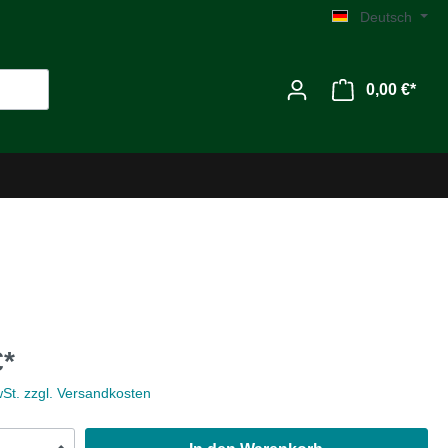
Deutsch
0,00 €*
Werkzeug
€*
Zubehör
wSt. zzgl. Versandkosten
MG C