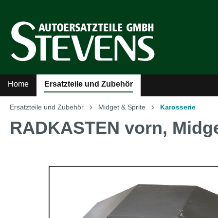
Home
Ersatzteile und Zubehör
Ersatzteile und Zubehör
Midget & Sprite
Karosserie
Zur Kategorie Ersatzteile und Zubehör
RADKASTEN vorn, Midget
Sicherheitsgurte
Auto
Kühler-Ventilatoren
Auto
Literatur
MG A