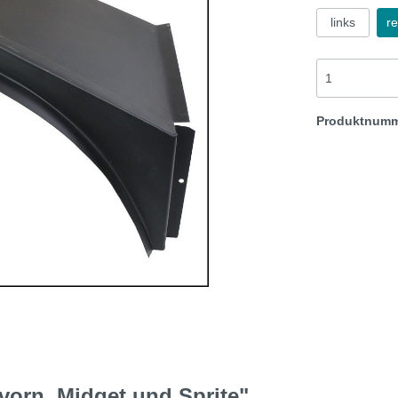
links
re
t & Sprite
Morris Minor
Rover TR etc
Produktnum
orn, Midget und Sprite"