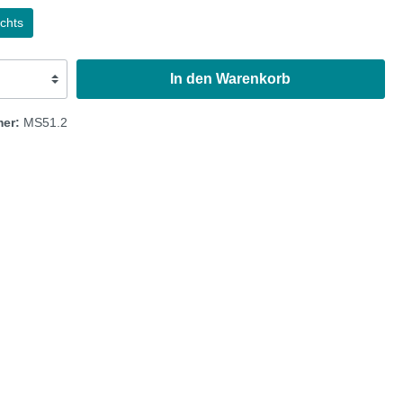
chts
Austin Healey
In den Warenkorb
mer:
MS51.2