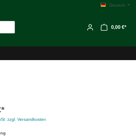
Deutsch
0,00 €*
Werkzeug
€*
Zubehör
wSt. zzgl. Versandkosten
MG C
ung