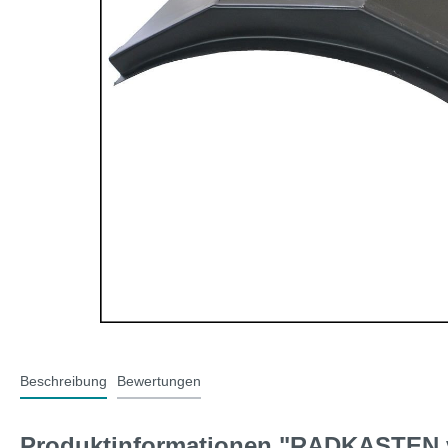
T-Typ und MG F
Midge
Jaguar
Mini 
Beschreibung
Bewertungen
Produktinformationen "RADKASTEN v