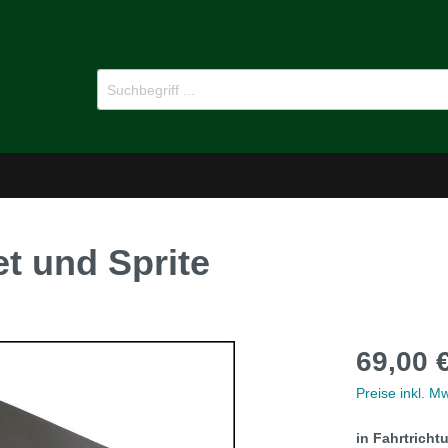
 und Sprite
-Dämmstoffe
Öl für Oldtimer
69,00 
pflege
Ersatzteile
Preise inkl. M
MG B
in Fahrtricht