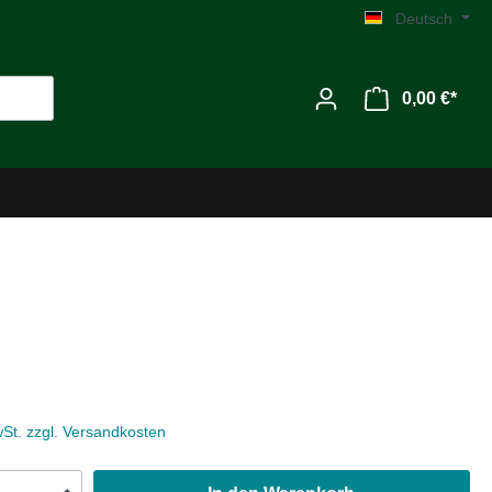
Deutsch
0,00 €*
Werkzeug
Zubehör
wSt. zzgl. Versandkosten
MG C