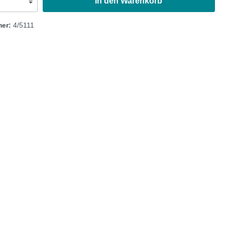
In den Warenkorb
Austin Healey
mer:
4/5111