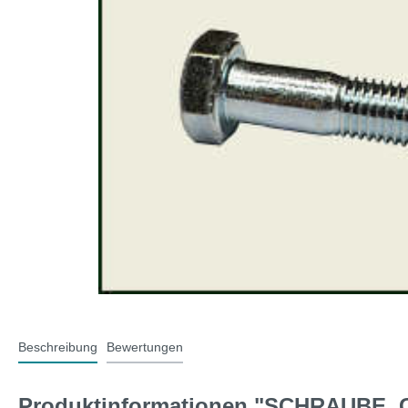
T-Typ und MG F
Midge
Jaguar
Mini 
Beschreibung
Bewertungen
Produktinformationen "SCHRAUBE, G