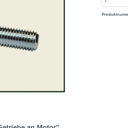
t & Sprite
Morris Minor
Produktnum
Rover TR etc
etriebe an Motor"