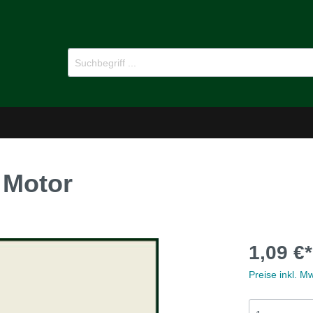
 Motor
-Dämmstoffe
Öl für Oldtimer
1,09 €*
pflege
Ersatzteile
Preise inkl. M
MG B