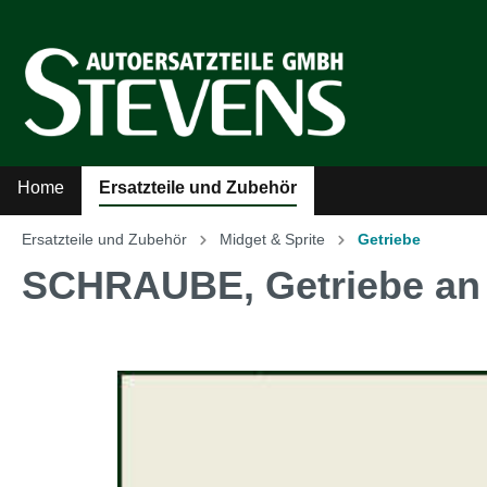
Home
Ersatzteile und Zubehör
Ersatzteile und Zubehör
Midget & Sprite
Getriebe
Zur Kategorie Ersatzteile und Zubehör
SCHRAUBE, Getriebe an
Sicherheitsgurte
Auto
Kühler-Ventilatoren
Auto
Literatur
MG A