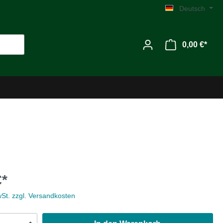
Deutsch
0,00 €*
Werkzeug
€*
Zubehör
wSt. zzgl. Versandkosten
MG C