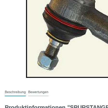
T-Typ und MG F
Midge
Jaguar
Mini 
Beschreibung
Bewertungen
Produktinformationen "SPURSTANG