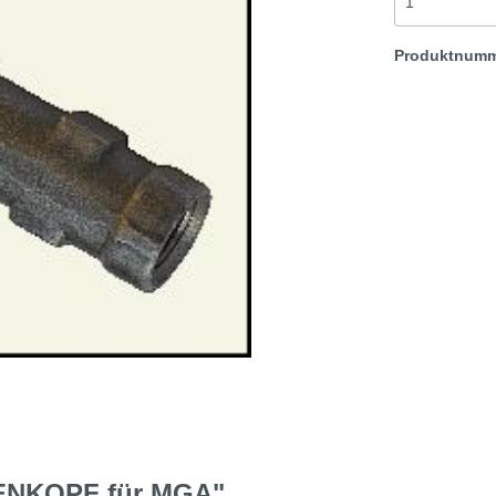
t & Sprite
Morris Minor
Produktnum
Rover TR etc
ENKOPF für MGA"