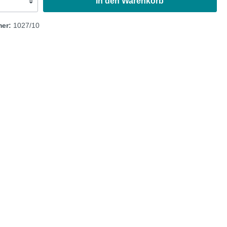
In den Warenkorb
Austin Healey
mer:
1027/10