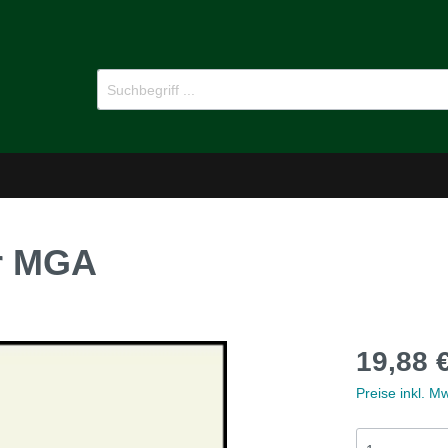
r MGA
-Dämmstoffe
Öl für Oldtimer
19,88 
pflege
Ersatzteile
Preise inkl. M
MG B