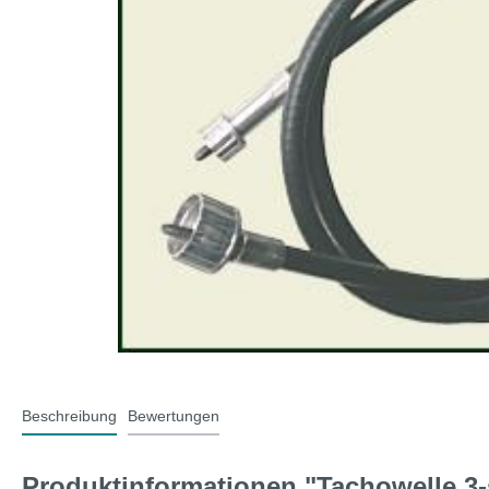
T-Typ und MG F
Midge
Jaguar
Mini 
Beschreibung
Bewertungen
Produktinformationen "Tachowelle 3