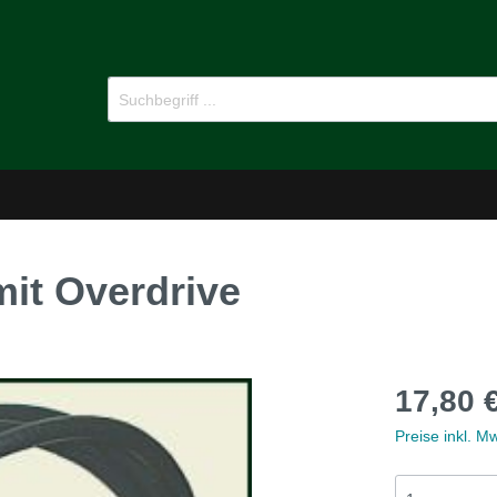
it Overdrive
-Dämmstoffe
Öl für Oldtimer
17,80 
pflege
Ersatzteile
Preise inkl. M
MG B