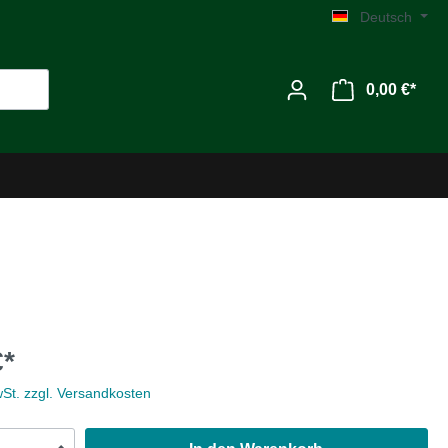
Deutsch
0,00 €*
Werkzeug
€*
Zubehör
wSt. zzgl. Versandkosten
MG C