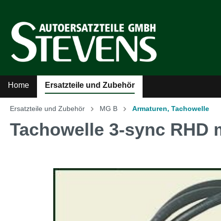
Home
Ersatzteile und Zubehör
Ersatzteile und Zubehör
MG B
Armaturen, Tachowelle
Zur Kategorie Ersatzteile und Zubehör
Tachowelle 3-sync RHD m
Sicherheitsgurte
Auto
Kühler-Ventilatoren
Auto
Literatur
MG A