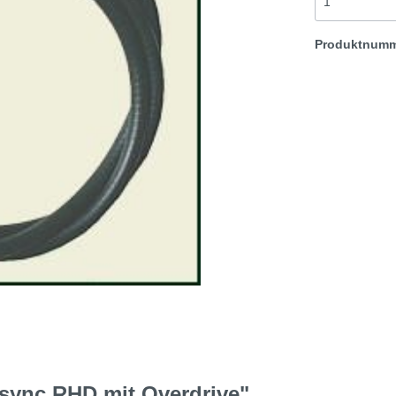
t & Sprite
Morris Minor
Produktnum
Rover TR etc
-sync RHD mit Overdrive"