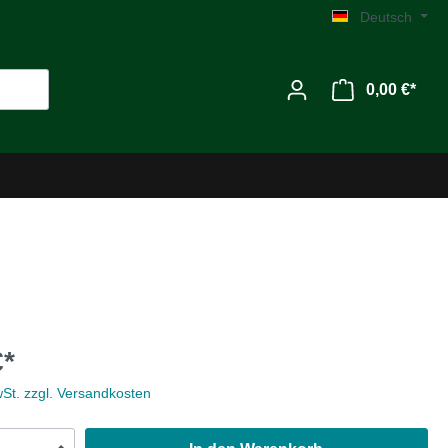
Deutsch
0,00 €*
Werkzeug
€*
Zubehör
wSt. zzgl. Versandkosten
MG C