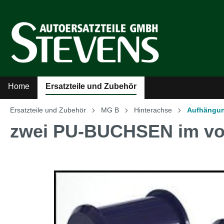
Home
Ersatzteile und Zubehör
Ersatzteile und Zubehör
MG B
Hinterachse
Aufhängu
Zur Kategorie Ersatzteile und Zubehör
zwei PU-BUCHSEN im vo
Sicherheitsgurte
Auto
Kühler-Ventilatoren
Auto
Literatur
MG A