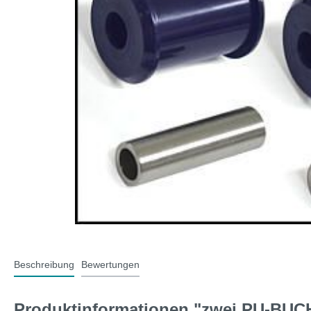
T-Typ und MG F
Midge
Jaguar
Mini 
Beschreibung
Bewertungen
Produktinformationen "zwei PU-BUC