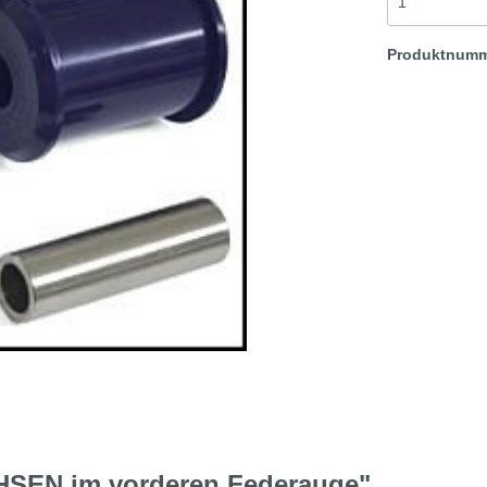
Aufhängung
Produktnum
t & Sprite
Morris Minor
Rover TR etc
HSEN im vorderen Federauge"