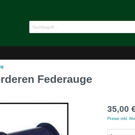
ng
rderen Federauge
-Dämmstoffe
Öl für Oldtimer
35,00 
pflege
Ersatzteile
Preise inkl. M
MG B