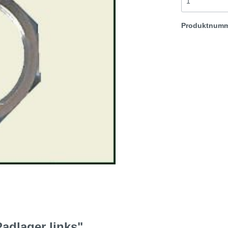
frühe Achse
Produktnum
t & Sprite
Morris Minor
Rover TR etc
adlager links"