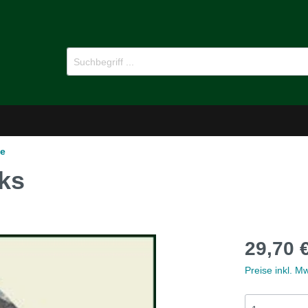
se
ks
-Dämmstoffe
Öl für Oldtimer
29,70 
pflege
Ersatzteile
Preise inkl. M
MG B