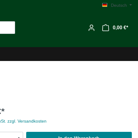
Deutsch
0,00 €*
Werkzeug
€*
Zubehör
wSt. zzgl. Versandkosten
MG C