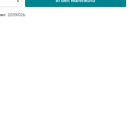
In den Warenkorb
mer:
2039/02b
Austin Healey