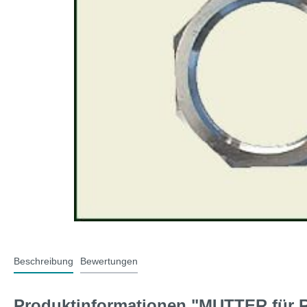
T-Typ und MG F
Midge
Jaguar
Mini 
Beschreibung
Bewertungen
Produktinformationen "MUTTER für R