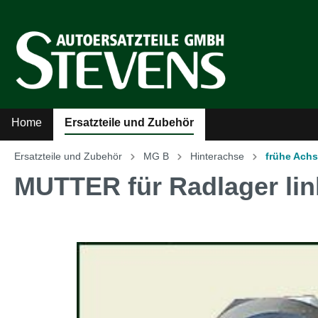
Home
Ersatzteile und Zubehör
Ersatzteile und Zubehör
MG B
Hinterachse
frühe Ach
Zur Kategorie Ersatzteile und Zubehör
MUTTER für Radlager lin
Sicherheitsgurte
Auto
Kühler-Ventilatoren
Auto
Literatur
MG A