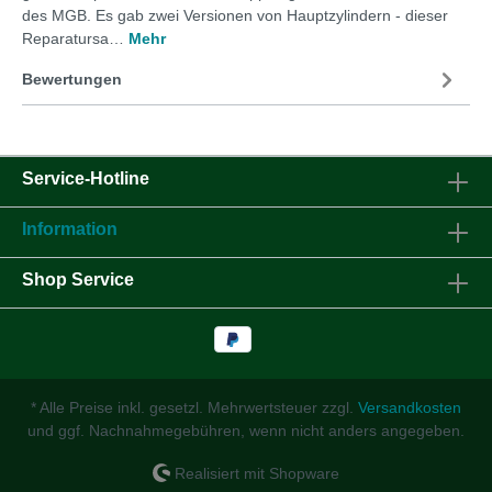
des MGB. Es gab zwei Versionen von Hauptzylindern - dieser
Reparatursa…
Mehr
Bewertungen
Service-Hotline
Information
Shop Service
* Alle Preise inkl. gesetzl. Mehrwertsteuer zzgl.
Versandkosten
und ggf. Nachnahmegebühren, wenn nicht anders angegeben.
Realisiert mit Shopware