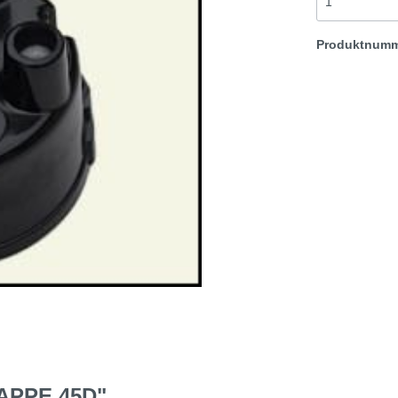
spät: 45D Verteile
Produktnum
t & Sprite
Morris Minor
Rover TR etc
APPE 45D"