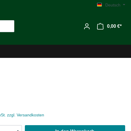
Deutsch
0,00 €*
Werkzeug
Zubehör
wSt. zzgl. Versandkosten
MG C