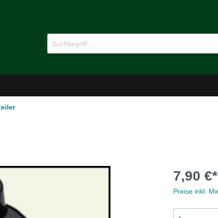
eiler
-Dämmstoffe
Öl für Oldtimer
7,90 €*
pflege
Ersatzteile
Preise inkl. M
MG B