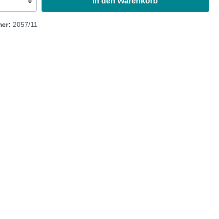
In den Warenkorb
r
mer:
2057/11
Austin Healey