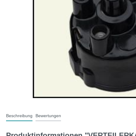
T-Typ und MG F
Midge
Jaguar
Mini 
Beschreibung
Bewertungen
Produktinformationen "VERTEILERK